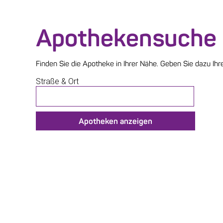
Apothekensuche
Finden Sie die Apotheke in Ihrer Nähe. Geben Sie dazu Ihr
eingeben, nochmals TAB drücken
Straße & Ort
klicken und
lassen
Apotheken anzeigen