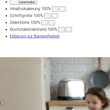
Lesemodus
Inhaltsskalierung
100
%
Schriftgröße
100
%
Zeilenhöhe
100
%
Buchstabenabstand
100
%
Erklärung zur Barrierefreiheit