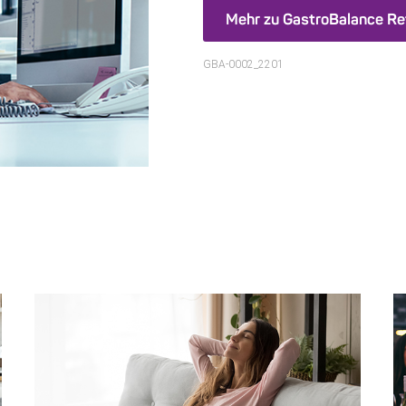
Mehr zu GastroBalance Refl
GBA-0002_2201