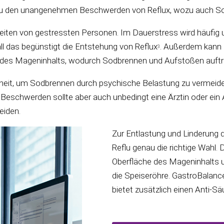
hrt zu den unangenehmen Beschwerden von Reflux, wozu auch S
eiten von gestressten Personen. Im Dauerstress wird häufi
ll das begünstigt die Entstehung von Reflux
. Außerdem kann 
3
t des Mageninhalts, wodurch Sodbrennen und Aufstoßen auft
heit, um Sodbrennen durch psychische Belastung zu vermeiden
 Beschwerden sollte aber auch unbedingt eine Ärztin oder ei
eiden.
Zur Entlastung und Linderung
Reflu genau die richtige Wahl. D
Oberfläche des Mageninhalts un
die Speiseröhre. GastroBalance
bietet zusätzlich einen Anti-S